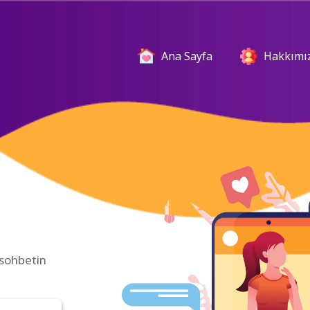
Menu
Ana Sayfa
Hakkımı
 sohbetin